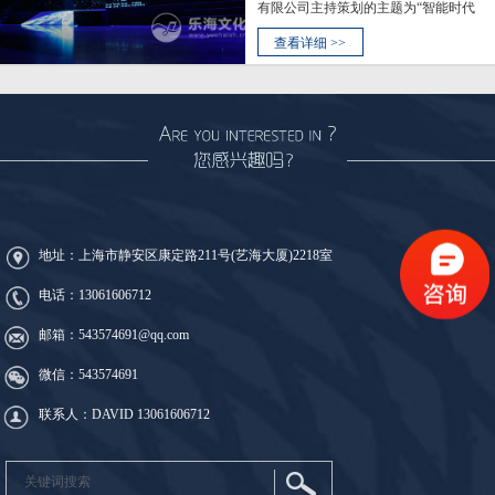
有限公司主持策划的主题为“智能时代
先驱者，速度极限新标杆”寒武纪科技
产品发布会在上海国际会议中心盛大
查看详细 >>
开启，产品发布会现场包括联想、中
科曙光、科大讯飞等企业为寒武纪科
技站台，各合伙企业还都分别对寒武
纪科技最新的人工智能产品作了…
地址：上海市静安区康定路211号(艺海大厦)2218室
电话：
13061606712
邮箱：543574691@qq.com
微信：543574691
联系人：DAVID
13061606712