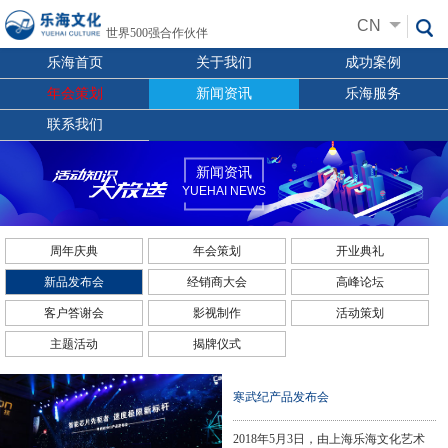
CN
世界500强合作伙伴
乐海首页
关于我们
成功案例
年会策划
新闻资讯
乐海服务
联系我们
新闻资讯
YUEHAI NEWS
周年庆典
年会策划
开业典礼
新品发布会
经销商大会
高峰论坛
客户答谢会
影视制作
活动策划
主题活动
揭牌仪式
寒武纪产品发布会
2018年5月3日，由上海乐海文化艺术