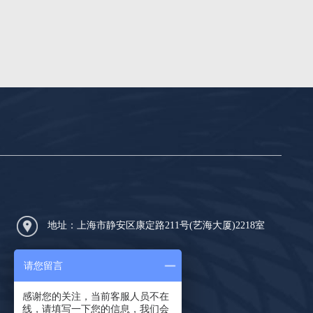
地址：上海市静安区康定路211号(艺海大厦)2218室
电话：
13061606712
请您留言
邮箱：543574691@qq.com
感谢您的关注，当前客服人员不在
线，请填写一下您的信息，我们会