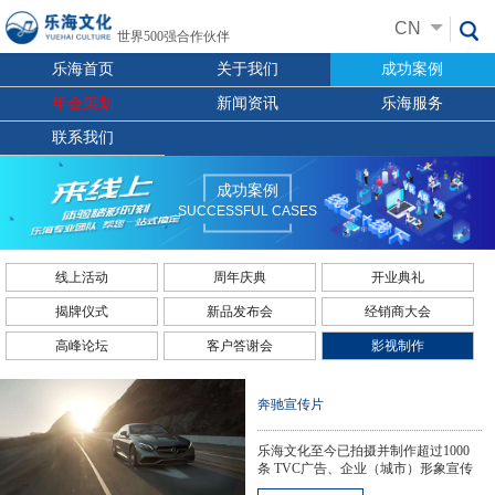
CN
世界500强合作伙伴
乐海首页
关于我们
成功案例
年会策划
新闻资讯
乐海服务
联系我们
成功案例
SUCCESSFUL CASES
线上活动
周年庆典
开业典礼
揭牌仪式
新品发布会
经销商大会
高峰论坛
客户答谢会
影视制作
奔驰宣传片
乐海文化至今已拍摄并制作超过1000
条 TVC广告、企业（城市）形象宣传
片、产品宣传推广片、公益宣传片、