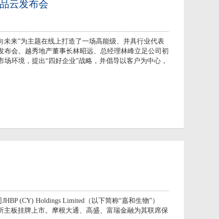
品云发布会
，向未来”为主题在线上打造了一场高能级、并具行业代表
云发布会。越秀地产董事长林昭远、总经理林峰立足公司初
市场环境，提出“四好企业”战略，并倡导以客户为中心，
 (CY) Holdings Limited（以下简称“嘉和生物”）
合交易所主板挂牌上市。摩根大通、高盛、富瑞金融为其联席保