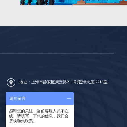
地址：上海市静安区康定路211号(艺海大厦)2218室
电话：
13061606712
请您留言
邮箱：543574691@qq.com
感谢您的关注，当前客服人员不在
线，请填写一下您的信息，我们会
尽快和您联系。
微信：543574691